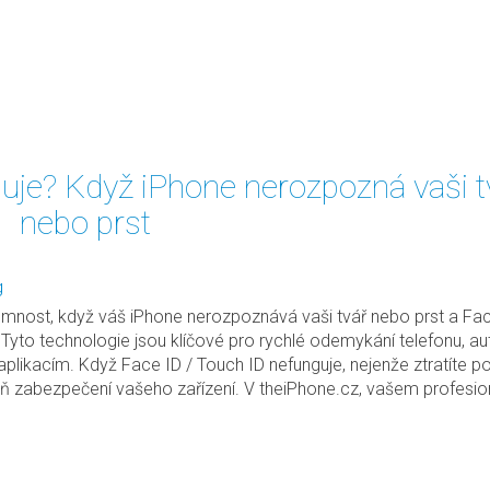
uje? Když iPhone nerozpozná vaši t
nebo prst
g
jemnost, když váš iPhone nerozpoznává vaši tvář nebo prst a Fac
Tyto technologie jsou klíčové pro rychlé odemykání telefonu, au
 aplikacím. Když Face ID / Touch ID nefunguje, nejenže ztratíte po
oveň zabezpečení vašeho zařízení. V theiPhone.cz, vašem profesi