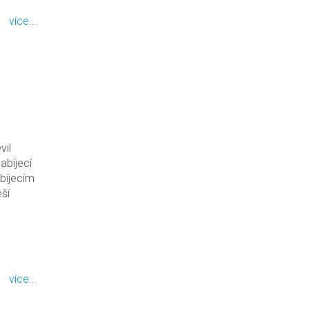
více...
vil
abíjecí
abíjecím
ší
více...