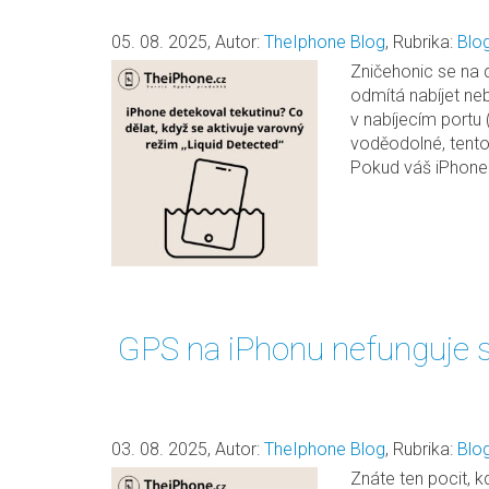
05. 08. 2025
,
Autor:
TheIphone Blog
,
Rubrika:
Blo
Zničehonic se na d
odmítá nabíjet neb
v nabíjecím portu 
voděodolné, tento
Pokud váš iPhone 
GPS na iPhonu nefunguje s
03. 08. 2025
,
Autor:
TheIphone Blog
,
Rubrika:
Blo
Znáte ten pocit, 