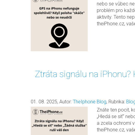
nebo se vůbec nea
problém pro každé
aktivity. Tento ne
theiPhone.cz, vaš
Ztráta signálu na iPhonu? 
01. 08. 2025
,
Autor:
TheIphone Blog
,
Rubrika:
Blo
Znáte ten pocit, k
„Hledá se síť“ neb
a zcela ochromí va
theiPhone.cz, vaš