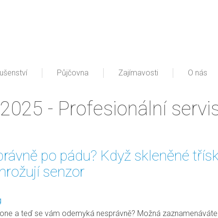
lušenství
Půjčovna
Zajímavosti
O nás
2025 - Profesionální servi
rávně po pádu? Když skleněné třís
hrožují senzor
g
j iPhone a teď se vám odemyká nesprávně? Možná zaznamenávát