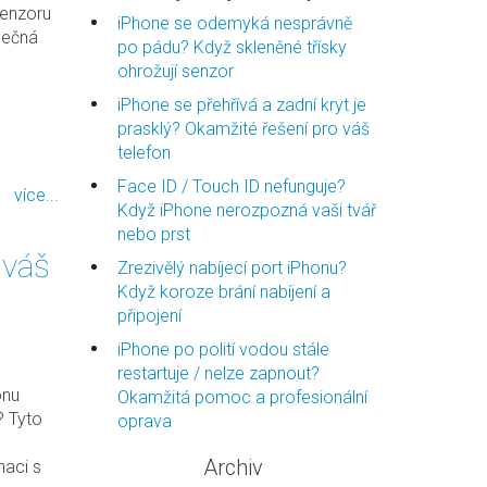
senzoru
iPhone se odemyká nesprávně
zpečná
po pádu? Když skleněné třísky
ohrožují senzor
iPhone se přehřívá a zadní kryt je
prasklý? Okamžité řešení pro váš
telefon
Face ID / Touch ID nefunguje?
více...
Když iPhone nerozpozná vaši tvář
nebo prst
 váš
Zrezivělý nabíjecí port iPhonu?
Když koroze brání nabíjení a
připojení
iPhone po polití vodou stále
restartuje / nelze zapnout?
onu
Okamžitá pomoc a profesionální
? Tyto
oprava
Archiv
naci s