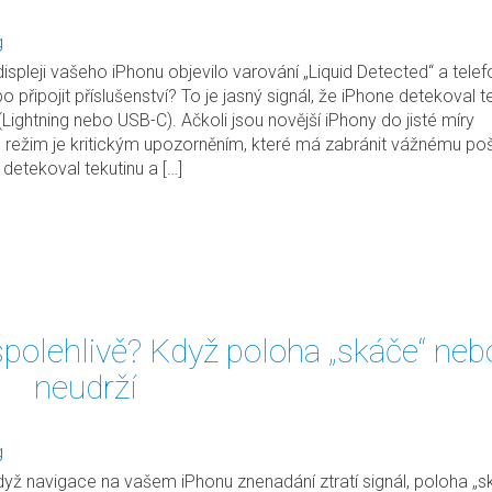
g
ispleji vašeho iPhonu objevilo varování „Liquid Detected“ a telef
o připojit příslušenství? To je jasný signál, že iPhone detekoval t
(Lightning nebo USB-C). Ačkoli jsou novější iPhony do jisté míry
 režim je kritickým upozorněním, které má zabránit vážnému po
detekoval tekutinu a […]
polehlivě? Když poloha „skáče“ neb
neudrží
g
když navigace na vašem iPhonu znenadání ztratí signál, poloha „s