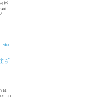
velký
vání
 V
více...
žba“
hlásí
strující