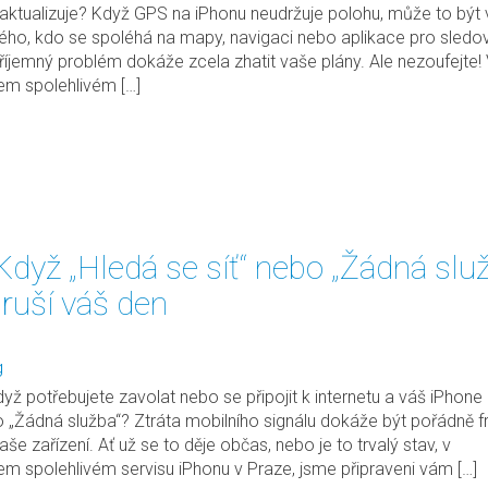
ktualizuje? Když GPS na iPhonu neudržuje polohu, může to být 
ho, kdo se spoléhá na mapy, navigaci nebo aplikace pro sledo
příjemný problém dokáže zcela zhatit vaše plány. Ale nezoufejte!
em spolehlivém […]
Když „Hledá se síť“ nebo „Žádná slu
ruší váš den
g
dyž potřebujete zavolat nebo se připojit k internetu a váš iPhone 
o „Žádná služba“? Ztráta mobilního signálu dokáže být pořádně fru
še zařízení. Ať už se to děje občas, nebo je to trvalý stav, v
em spolehlivém servisu iPhonu v Praze, jsme připraveni vám […]