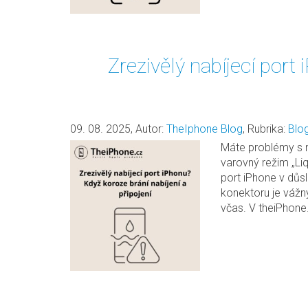
Zrezivělý nabíjecí port
09. 08. 2025
,
Autor:
TheIphone Blog
,
Rubrika:
Blo
Máte problémy s n
varovný režim „Li
port iPhone v důsl
konektoru je vážn
včas. V theiPhone.