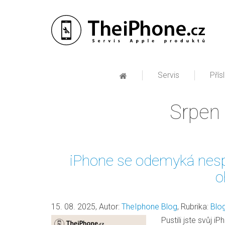
Servis
Přís
Srpen 
iPhone se odemyká nesp
o
15. 08. 2025
,
Autor:
TheIphone Blog
,
Rubrika:
Blo
Pustili jste svů