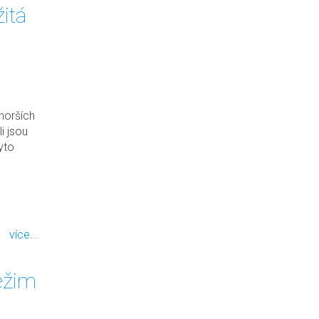
itá
horších
i jsou
yto
více...
režim