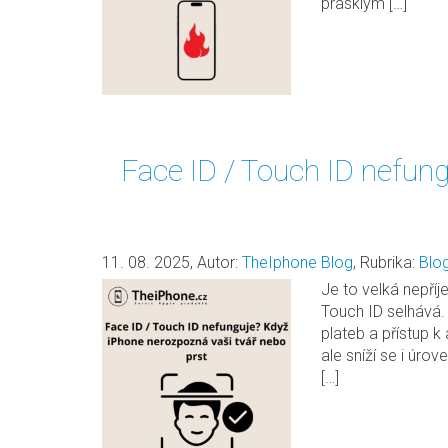
prasklým […]
Face ID / Touch ID nefung
11. 08. 2025
,
Autor:
TheIphone Blog
,
Rubrika:
Blo
Je to velká nepří
Touch ID selhává. 
plateb a přístup k
ale sníží se i úr
[…]