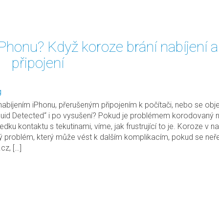
 iPhonu? Když koroze brání nabíjení a
připojení
g
abíjením iPhonu, přerušeným připojením k počítači, nebo se obje
quid Detected“ i po vysušení? Pokud je problémem korodovaný n
edku kontaktu s tekutinami, víme, jak frustrující to je. Koroze v n
ý problém, který může vést k dalším komplikacím, pokud se neře
cz, […]