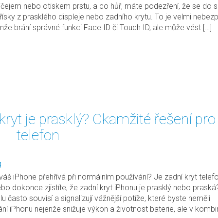
ičejem nebo otiskem prstu, a co hůř, máte podezření, že se do 
řísky z prasklého displeje nebo zadního krytu. To je velmi nebe
enže brání správné funkci Face ID či Touch ID, ale může vést […]
kryt je prasklý? Okamžité řešení pro
telefon
g
váš iPhone přehřívá při normálním používání? Je zadní kryt telef
bo dokonce zjistíte, že zadní kryt iPhonu je prasklý nebo praská
 často souvisí a signalizují vážnější potíže, které byste neměli
ání iPhonu nejenže snižuje výkon a životnost baterie, ale v kombi