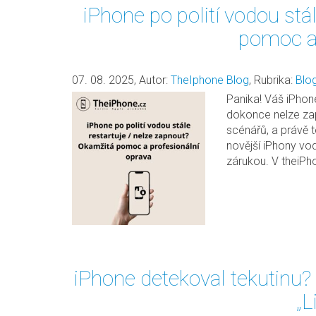
iPhone po polití vodou stá
pomoc a 
07. 08. 2025
,
Autor:
TheIphone Blog
,
Rubrika:
Blo
Panika! Váš iPhon
dokonce nelze zap
scénářů, a právě 
novější iPhony vod
zárukou. V theiPho
iPhone detekoval tekutinu? 
„L