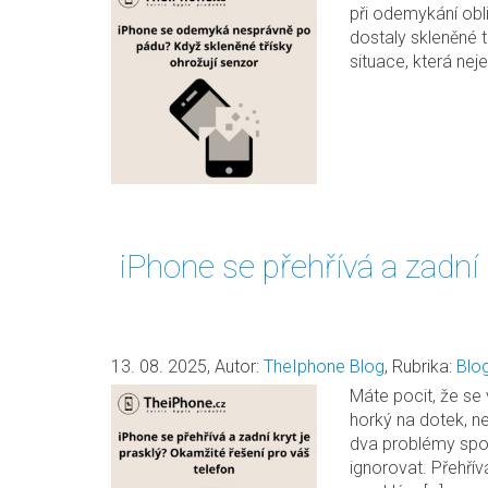
při odemykání obl
dostaly skleněné t
situace, která nej
iPhone se přehřívá a zadní 
13. 08. 2025
,
Autor:
TheIphone Blog
,
Rubrika:
Blo
Máte pocit, že se 
horký na dotek, ne
dva problémy spolu
ignorovat. Přehřív