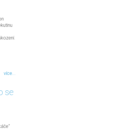
on
ekutinu
škození.
více...
o se
káče“