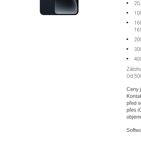
20,
10
160
16
20
30
400
Záloha
Od 500
Ceny j
Kontak
před s
přes i
objem
Softwa