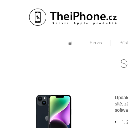
Servis
Přís
S
Updat
sítě,
zá
softwa
1, 