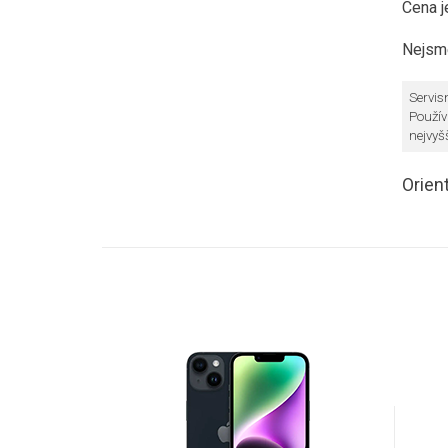
Cena j
Nejsme
Servis
Použív
nejvyš
Orien