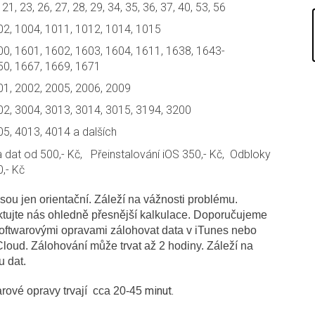
 21, 23, 26, 27, 28, 29, 34, 35, 36, 37, 40, 53, 56
02, 1004, 1011, 1012, 1014, 1015
0, 1601, 1602, 1603, 1604, 1611, 1638, 1643-
50, 1667, 1669, 1671
01, 2002, 2005, 2006, 2009
02, 3004, 3013, 3014, 3015, 3194, 3200
5, 4013, 4014 a dalších
 dat od 500,- Kč, Přeinstalování iOS 350,- Kč, Odbloky
,- Kč
sou jen orientační. Záleží na vážnosti problému.
tujte nás ohledně přesnější kalkulace. Doporučujeme
oftwarovými opravami zálohovat data v iTunes nebo
Cloud. Zálohování může trvat až 2 hodiny. Záleží na
u dat.
minut.
rové opravy trvají cca 20-45