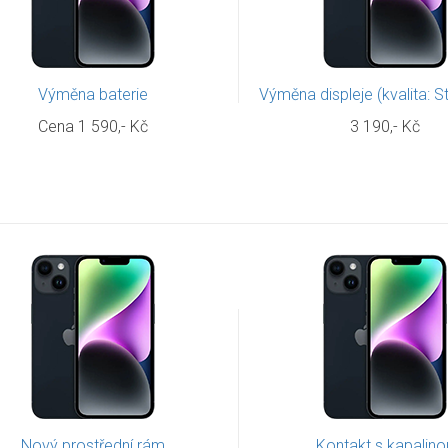
Výměna baterie
Výměna displeje (kvalita: 
Cena 1 590,- Kč
3 190,- Kč
Nový prostřední rám
Kontakt s kapalino